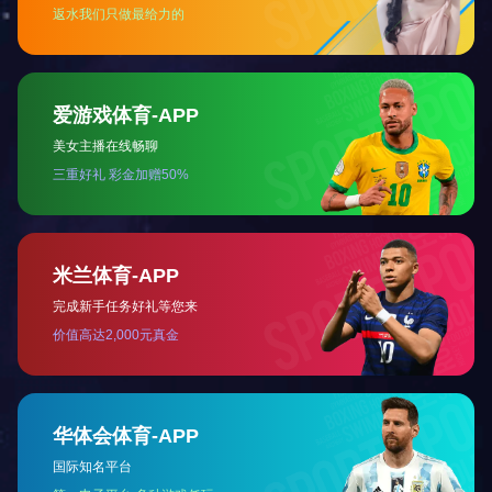
簧操动机构是12~4
0.5KV充气柜用真空
断路器操作机构，
其结构紧凑…
操作机构系列
CT19弹簧操作机
构
产品概述 CT19、C
T19A、CT19B型弹
簧操作机构可供ZN
28系列高压真空断
路器及合闸功与…