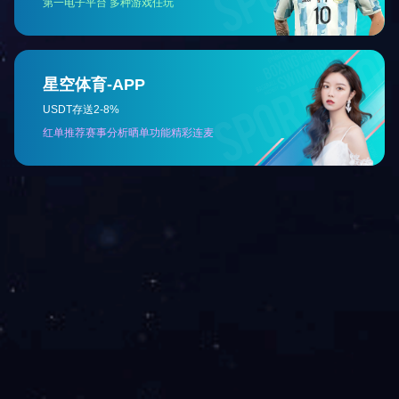
操作机构系列
CT19B弹簧操作
机构
产品概述 CT19、C
T19A、CT19B型弹
簧操作机构可供ZN
28系列高压真空断
路器及合闸功与…
«
‹
1
2
›
»