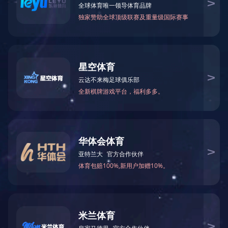
JCZ7交流真空接触器
产品概述
JCZ7系列交流真空接触器用于交流50Hz—60HZ，额定工作电压
7.2kV、 12kV，额定工作电流200A、400A、630A的三相户内电气
系统中，可直接或远距离频繁操作电动机、变压器、容性负载等用